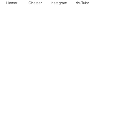
Llamar
Chatear
Instagram
YouTube
Bogotá - Colombia
UBICACIÓN